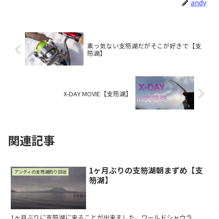
andy
素っ気ない支笏湖だがそこが好きで【支
笏湖】
X-DAY MOVIE【支笏湖】
関連記事
1ヶ月ぶりの支笏湖朝まずめ【支
アンディの支笏湖釣り日誌
笏湖】
1ヶ月ぶりに支笏湖に来ることが出来ました。ワールドシャウラ