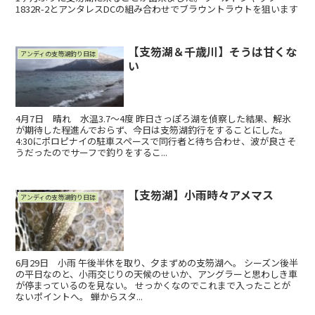
1832R-2とアンタレスDCの組み合わせでブラウントラウトを狙います
【支笏湖＆千歳川】そうは甘くな
アンディの支笏湖釣り日誌
い
4月7日 晴れ 水温3.7〜4度 昨日さっぽろ湖を偵察した結果、解氷
が期待した程進んでおらず、今日は支笏湖釣行をすることにした。
4:30にポロピナイの駐車スペースで同行者と待ち合わせ、波が良さそ
うだったのでサーフで釣りをするこ...
【支笏湖】小雨時々アメマス
アンディの支笏湖釣り日誌
6月29日 小雨 午後半休を取り、夕まずめの支笏湖へ。 シーズン後半
の平日なのと、小雨交じりの天候のせいか、アングラーと思わしき車
が停まっているのを見ない。 せっかくなのでこれまで入ったことが
ないポイントへ。 蝉からスタ...