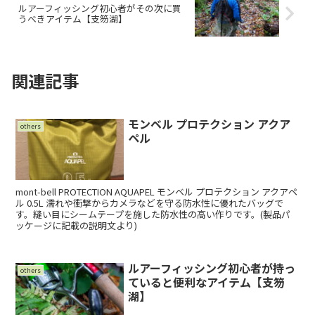
ルアーフィッシング初心者がその次に買
うべきアイテム【支笏湖】
関連記事
モンベル プロテクション アクア
others
ペル
mont-bell PROTECTION AQUAPEL モンベル プロテクション アクアペ
ル 0.5L 濡れや衝撃からカメラなどを守る防水性に優れたバッグで
す。縫い目にシームテープを施した防水性の高い作りです。(製品パ
ッケージに記載の説明文より)
ルアーフィッシング初心者が持っ
others
ていると便利なアイテム【支笏
湖】